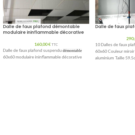
Dalle de faux plafond démontable
Dalle de faux plaf
modulaire ininflammable décorative
290
160,00
€
10 Dalles de faux pl
TTC
Dalle de faux plafond suspendu
démontable
60x60 Couleur miroir
60x60 modulaire ininflammable décorative
aluminium Taille 59.5
vendu sans ossature, 
Marchandise-pro vous propose des : dalle de
faux plafond suspendu 60x60 modulaire
ininflammable M0 et amovible
Lot de 10 pièce
Pour bureau tertiaire commerce Beaucoup de
couleurs disponibles elle se change très facilement
coupe sur mesure De nombreuses couleurs au choix
miroir miroir or noir blanc démontable