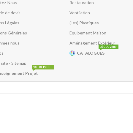
tez-Nous
Restauration
e de devis
Ventilation
ns Légales
(Les) Plastiques
ions Générales
Equipement Maison
mmes nous
Aménagement Extérieur
DÉCOUVRIR !
os
CATALOGUES
 site - Sitemap
VOTRE PROJET
nseignement Projet