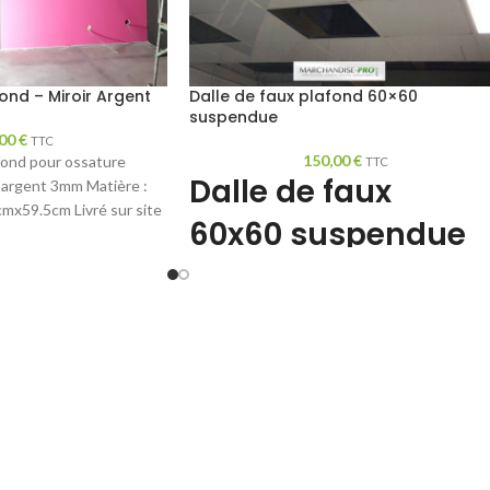
ond – Miroir Argent
Dalle de faux plafond 60×60
suspendue
,00
€
TTC
150,00
€
afond pour ossature
TTC
Dalle de faux
 argent 3mm Matière :
cmx59.5cm Livré sur site
60x60
suspendue
sans rail
www.marchandise-pro.com
vous propose des : dalles de
faux plafond suspendu 60x6
modulaire ininflammable M0
et amovible.
Elles se changent très
facilement à volonté