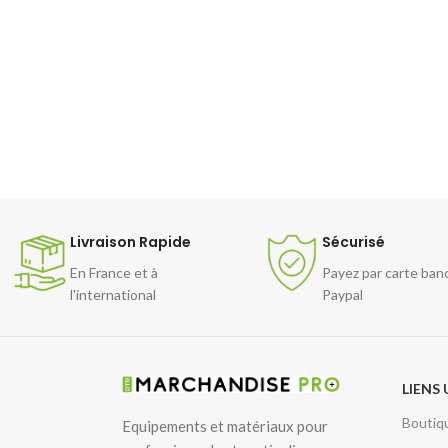
Dalle de luxe décorative elle embelliront votre
boutique restaurant resto magasin
boulangerie boucherie grâce a notre large
choix de coloris disponible Brillant ou mat plus
20 COULEURS AU CHOIX
Prix selon quantité
Nous consulter nous retrouvez nous sur notre
site in
Livraison Rapide
Sécurisé
En France et à
Payez par carte ban
l'international
Paypal
LIENS 
Boutiq
Equipements et matériaux pour