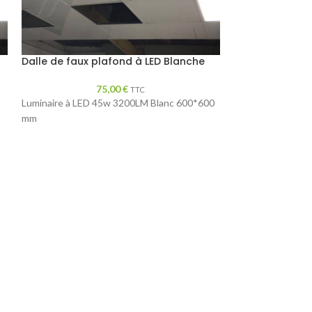
Dalle de faux plafond à LED Blanche
Dalle de faux 
75,00
€
1
TTC
Luminaire à LED 45w 3200LM Blanc 600*600
Dalle de faux pl
mm
Coloris blanc brill
Taille des dalles 
Lot de 10 dalles
Beaucoup de coul
0
POrix quantité no