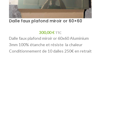
Dalle faux plafond miroir or 60×60
Dalle miroir fa
300,00
€
TTC
Dalle faux plafond miroir or 60x60 Aluminium
Dalle miroir faux 
3mm 100% étanche et résiste la chaleur
plafonds grâce aux
Conditionnement de 10 dalles 250€ en retrait
De nombreux autre
sur place
Technique de paus
métallique alumin
par film de protec
3mm Taille 595 m
ossature faux pla
par 600 Livraison 
1200 × 600 mm s