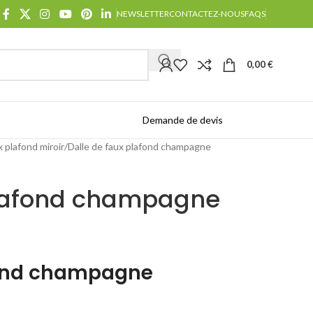
NEWSLETTER
CONTACTEZ-NOUS
FAQS
0,00
€
Demande de devis
Catalogues
x plafond miroir
Dalle de faux plafond champagne
plafond champagne
fond champagne