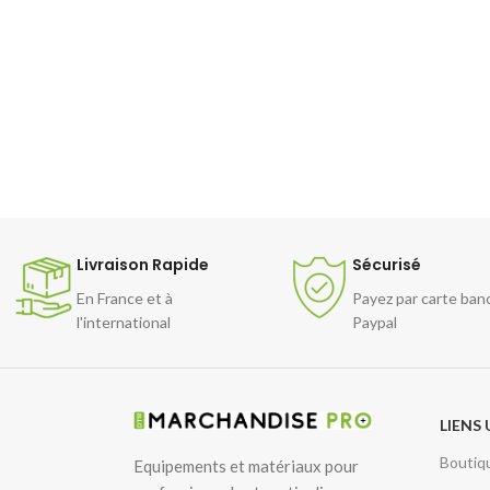
plafond amovible 60cm x60cm
Matière aluminium composite
Pose facile et nettoyage très rapide
Livraison comprise
Livraison Rapide
Sécurisé
En France et à
Payez par carte ban
l'international
Paypal
LIENS 
Boutiq
Equipements et matériaux pour