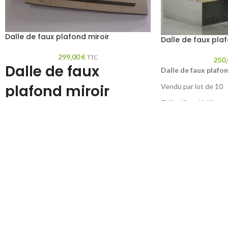
Dalle de faux plafond miroir
Dalle de faux pla
299,00
€
TTC
250
Dalle de faux
Dalle de faux plaf
plafond miroir
Vendu par lot de 10
Taille 60 cm X 60 cm
amovible
Matière aluminium
Dalle de faux plafond miroir démontable
blanc brillant effet mi
Dalle miroir pour faux plafond
Pose facile et nettoy
couleur or ou argent
TOUTES COULEURS
Miroir ultra léger et incassable
UN FAUX PLAFOND 
100% étanche
Vendu par lot de 10
Taille 59.5 cm X 59.5 cm pour faux