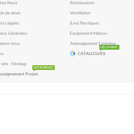
tez-Nous
Restauration
e de devis
Ventilation
ns Légales
(Les) Plastiques
ions Générales
Equipement Maison
mmes nous
Aménagement Extérieur
DÉCOUVRIR !
os
CATALOGUES
 site - Sitemap
VOTRE PROJET
nseignement Projet