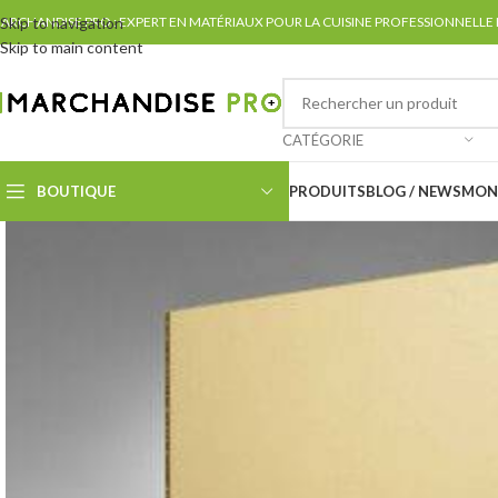
ARCHANDISE PRO : EXPERT EN MATÉRIAUX POUR LA CUISINE PROFESSIONNELLE
Skip to navigation
Skip to main content
CATÉGORIE
BOUTIQUE
PRODUITS
BLOG / NEWS
MON