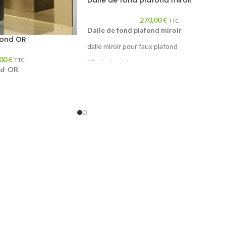
Dalle de fond plafond miroir
270,00
€
TTC
Dalle de fond plafond miroir
fond OR
dalle miroir pour faux plafond
,00
€
TTC
Miroir ultra léger
ond OR
Vendu par lot de 10
Taille 60 cm X 60 cm
Matière aluminium
blanc brillant effet miroir
roir
Pose facile et nettoyage très rapide
age très rapide
Effet miroir
 DISPONIBLE POUR
Miroir incassable
UNIQUE ET ORIGINAL