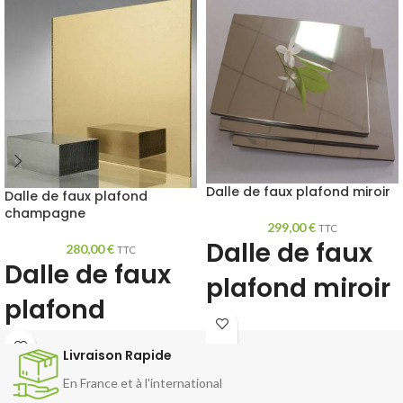
Dalle de faux plafond miroir
Dalle de faux plafond
champagne
299,00
€
TTC
Dalle de faux
280,00
€
TTC
Dalle de faux
plafond miroir
plafond
amovible
champagne
Livraison Rapide
Dalle de faux plafond
miroir démontable
Vendu par lot de 10
En France et à l'international
Dalle miroir pour faux