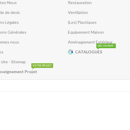
tez-Nous
Restauration
e de devis
Ventilation
ns Légales
(Les) Plastiques
ions Générales
Equipement Maison
mmes nous
Aménagement Extérieur
DÉCOUVRIR !
os
CATALOGUES
 site - Sitemap
VOTRE PROJET
nseignement Projet