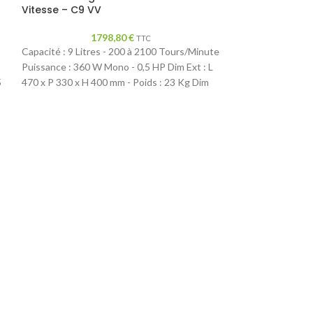
Vitesse – C9 VV
5
1798,80
€
Capacité : 3.2 Lit
TTC
Capacité : 9 Litres - 200 à 2100 Tours/Minute
Hp Dim Ext : L 24
Puissance : 360 W Mono - 0,5 HP Dim Ext : L
: 8 Kg Dim avec Em
5
470 x P 330 x H 400 mm - Poids : 23 Kg Dim
275 mm - 9 Kg
avec Emballage : L 720 x P 350 x H 500 mm -
 H
25 Kg