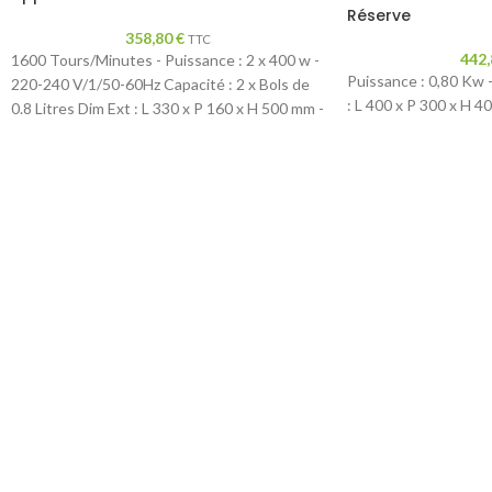
Réserve
358,80
€
TTC
442
1600 Tours/Minutes - Puissance : 2 x 400 w -
Puissance : 0,80 Kw -
220-240 V/1/50-60Hz Capacité : 2 x Bols de
: L 400 x P 300 x H 4
0.8 Litres Dim Ext : L 330 x P 160 x H 500 mm -
Poids : 7,5 Kg Dim avec Emballage : L 600 x P
260 x H 530 mm - Poids : 9 Kg