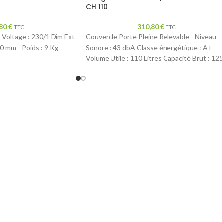
CH 110
,80
€
310,80
€
TTC
TTC
 Voltage : 230/1 Dim Ext
Couvercle Porte Pleine Relevable - Niveau
00 mm - Poids : 9 Kg
Sonore : 43 dbA Classe énergétique : A+ -
Volume Utile : 110 Litres Capacité Brut : 12
Litres - Puissance : 73 w - 220-240V/50 Hz
Dotation : 1 Panier Dim Ext : L 550 x P 650 x
850 mm - Poids : 26 Kg