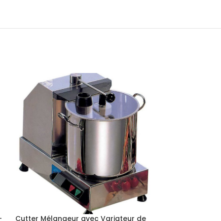
–
Cutter Mélangeur avec Variateur de
Cutter Mélange