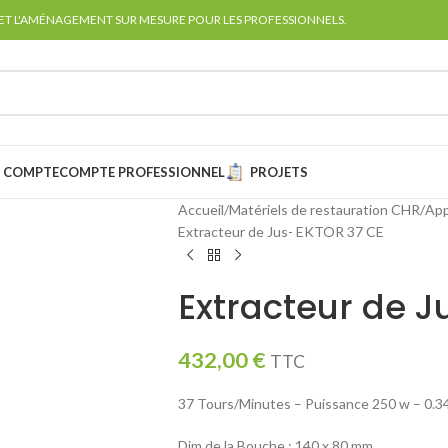
 ET L'AMÉNAGEMENT SUR MESURE POUR LES PROFESSIONNELS.
 COMPTE
COMPTE PROFESSIONNEL
PROJETS
Accueil
Matériels de restauration CHR
App
Extracteur de Jus- EKTOR 37 CE
Extracteur de J
432,00
€
TTC
37 Tours/Minutes – Puissance 250 w – 0.3
Dim de la Bouche : 140 x 80 mm