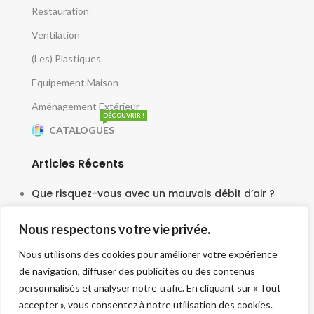
Restauration
Ventilation
(Les) Plastiques
Equipement Maison
Aménagement Extérieur
DÉCOUVRIR !
CATALOGUES
Articles Récents
Que risquez-vous avec un mauvais débit d’air ?
5 juin 2025
Nous respectons votre vie privée.
Le moteur escargot est-il vraiment silencieux ?
Nous utilisons des cookies pour améliorer votre expérience
3 juin 2025
de navigation, diffuser des publicités ou des contenus
Faut-il une tourelle pour chaque cuisine ?
personnalisés et analyser notre trafic. En cliquant sur « Tout
accepter », vous consentez à notre utilisation des cookies.
30 mai 2025