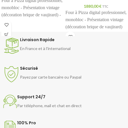
Four à Pizza digital professionnel,
1880,00
€
TTC
monobloc - Présentation vintage
Four à Pizza digital professionnel,
(décoration brique de vaujirard) -
monobloc - Présentation vintage
Chambre simple soit 6 pizzas de
(décoration brique de vaujirard)
36 cm par chambre Régulation
-
chambre double de 720 X 720
thermostatique digital de 50 à
Livraison Rapide
mm soit 4 pizzas de 36 cm par
400°C.
chambre Régulation
En France et à l'international
thermostatique digital de 50 à
400°C.
Sécurisé
Payez par carte bancaire ou Paypal
Support 24/7
Par téléphone, mail et chat en direct
100% Pro