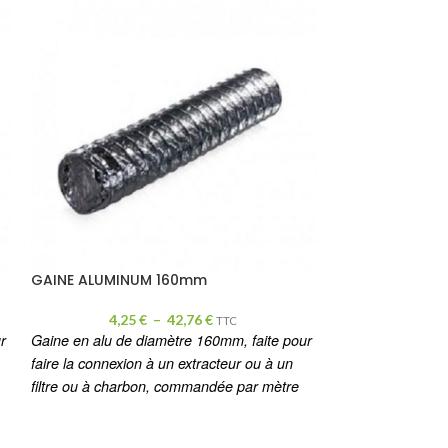
GAINE ALUMINUM 160mm
GAINE ALUMIN
4,25
€
–
42,76
€
5,26
TTC
r
Gaine en alu de diamètre 160mm, faite pour
Gaine en alu de 
faire la connexion à un extracteur ou à un
faire la connexio
filtre ou à charbon, commandée par mètre
filtre ou à char
linéaire.
linéaire.