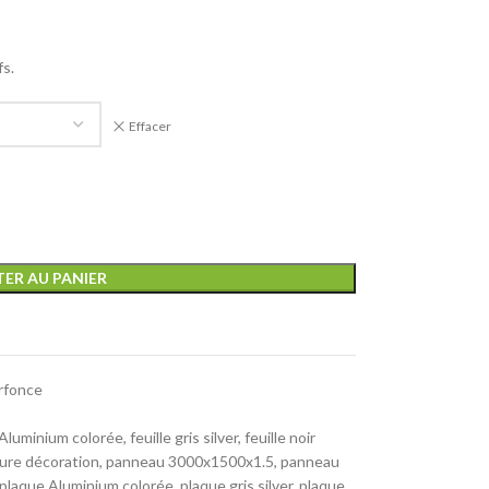
fs.
Effacer
ER AU PANIER
rfonce
e Aluminium colorée
,
feuille gris silver
,
feuille noir
eure décoration
,
panneau 3000x1500x1.5
,
panneau
plaque Aluminium colorée
,
plaque gris silver
,
plaque