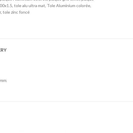
00x1.5
,
tole alu ultra mat
,
Tole Aluminium colorée
,
r
,
tole zinc foncé
ERY
5mm.