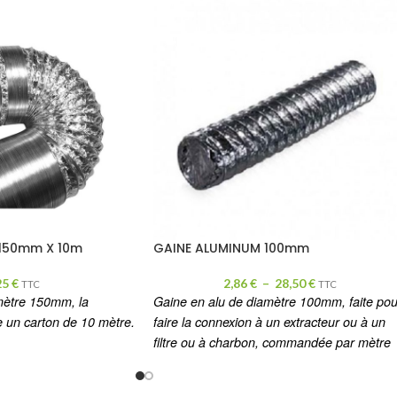
 150mm X 10m
GAINE ALUMINUM 100mm
25
€
2,86
€
–
28,50
€
TTC
TTC
mètre 150mm, la
Gaine en alu de diamètre 100mm, faite pou
un carton de 10 mètre.
faire la connexion à un extracteur ou à un
filtre ou à charbon, commandée par mètre
linéaire.