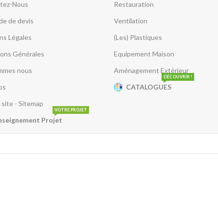
tez-Nous
Restauration
e de devis
Ventilation
ns Légales
(Les) Plastiques
ions Générales
Equipement Maison
mmes nous
Aménagement Extérieur
DÉCOUVRIR !
os
CATALOGUES
 site - Sitemap
VOTRE PROJET
nseignement Projet