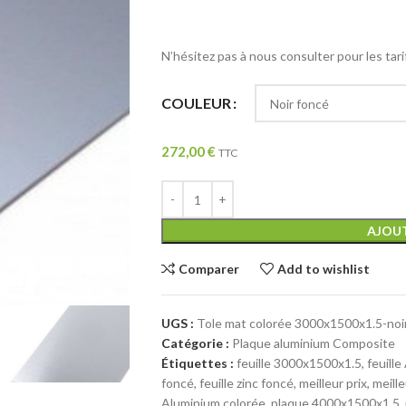
N’hésitez pas à nous consulter pour les tari
COULEUR
272,00
€
TTC
AJOUT
Comparer
Add to wishlist
UGS :
Tole mat colorée 3000x1500x1.5-noi
Catégorie :
Plaque aluminium Composite
Étiquettes :
feuille 3000x1500x1.5
,
feuill
foncé
,
feuille zinc foncé
,
meilleur prix
,
meill
Aluminium colorée
,
plaque 4000x1500x1.5
,