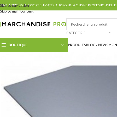
ARCHANDISE PRO : EXPERT EN MATÉRIAUX POUR LA CUISINE PROFESSIONNELLE
Skip to navigation
Skip to main content
CATÉGORIE
BOUTIQUE
PRODUITS
BLOG / NEWS
MON