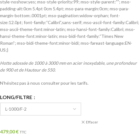
style-noshow:yes; mso-style-priority:99; mso-style-parent:””; mso-
padding-alt:0cm 5.4pt 0cm 5.4pt; mso-para-margin:0cm; mso-para-
margin-bottom:.0001pt; mso-pagination:widow-orphan; font-
size:12.0pt; font-family:”Calibri”,sans-serif; mso-ascii-font-family:Calibri;
mso-ascii-theme-font:minor-latin; mso-hansi-font-family:Calibri; mso-
hansi-theme-font:minor-latin; mso-bidi-font-family:”Times New
Roman”; mso-bidi-theme-font:minor-bidi; mso-fareast-language:EN-
US;}
Hotte adossée de 1000 à 3000 mm en acier inoxydable, une profondeur
de 900 et de Hauteur de 550.
N’hésitez pas à nous consulter pour les tarifs.
LONG/FILTRE
Effacer
479,00
€
TTC