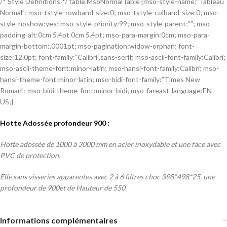
/* Style Definitions */ table.MsoNormalTable {mso-style-name:”Tableau
Normal”; mso-tstyle-rowband-size:0; mso-tstyle-colband-size:0; mso-
style-noshow:yes; mso-style-priority:99; mso-style-parent:””; mso-
padding-alt:0cm 5.4pt 0cm 5.4pt; mso-para-margin:0cm; mso-para-
margin-bottom:.0001pt; mso-pagination:widow-orphan; font-
size:12.0pt; font-family:”Calibri”,sans-serif; mso-ascii-font-family:Calibri;
mso-ascii-theme-font:minor-latin; mso-hansi-font-family:Calibri; mso-
hansi-theme-font:minor-latin; mso-bidi-font-family:”Times New
Roman”; mso-bidi-theme-font:minor-bidi; mso-fareast-language:EN-
US;}
Hotte Adossée profondeur 900 :
Hotte adossée de 1000 à 3000 mm en acier inoxydable et une face avec
PVC de protection.
Elle sans visseries apparentes avec 2 à 6 filtres choc 398*498*25, une
profondeur de 900et de Hauteur de 550.
Informations complémentaires