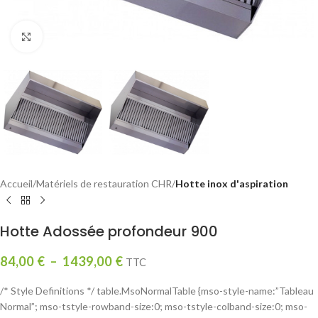
Click to enlarge
Accueil
Matériels de restauration CHR
Hotte inox d'aspiration
Hotte Adossée profondeur 900
84,00
€
–
1439,00
€
TTC
/* Style Definitions */ table.MsoNormalTable {mso-style-name:”Tableau
Normal”; mso-tstyle-rowband-size:0; mso-tstyle-colband-size:0; mso-