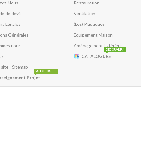
tez-Nous
Restauration
e de devis
Ventilation
ns Légales
(Les) Plastiques
ions Générales
Equipement Maison
mmes nous
Aménagement Extérieur
DÉCOUVRIR !
os
CATALOGUES
 site - Sitemap
VOTRE PROJET
nseignement Projet