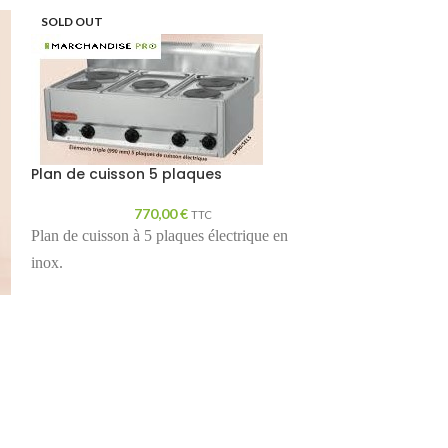
SOLD OUT
Plan de cuisson 5 plaques
770,00
€
TTC
Plan de cuisson à 5 plaques électrique en
inox.
Trancheur à C
CE
1
Trancheur à Cou
Diamètre Lame : 
0 +/-30 Capacité 