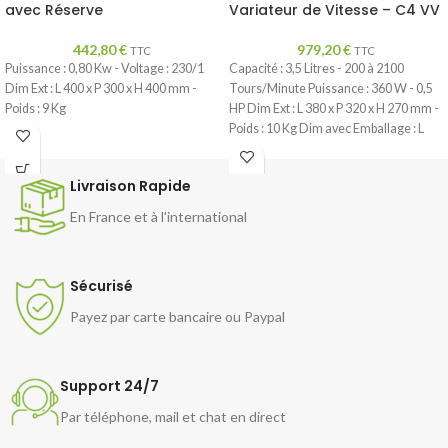
avec Réserve
Variateur de Vitesse – C4 VV
442,80
€
979,20
€
TTC
TTC
Puissance : 0,80 Kw - Voltage : 230/1
Capacité : 3,5 Litres - 200 à 2100
Dim Ext : L 400 x P 300 x H 400 mm -
Tours/Minute Puissance : 360 W - 0,5
Poids : 9 Kg
HP Dim Ext : L 380 x P 320 x H 270 mm -
Poids : 10 Kg Dim avec Emballage : L
450 x P 330 x H 310 mm - 11 Kg
Livraison Rapide
En France et à l'international
Sécurisé
Payez par carte bancaire ou Paypal
Support 24/7
Par téléphone, mail et chat en direct