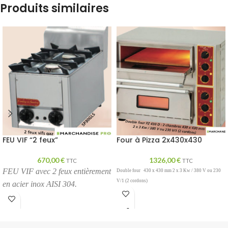
Produits similaires
FEU VIF “2 feux”
Four à Pizza 2x430x430
670,00
€
1326,00
€
TTC
TTC
FEU VIF avec 2 feux entièrement
Double four
430 x 430 mm 2 x 3 Kw / 380 V ou 230
V/1 (2 cordons)
en acier inox AISI 304.